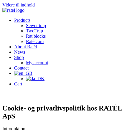
Videre til indhold
Products
Sewer trap
TwoTrap
Rat blocks
Ratélcom
About Ratél
News
Shop
My account
Contact
Cart
Cookie- og privatlivspolitik hos RATÉL
ApS
Introduktion