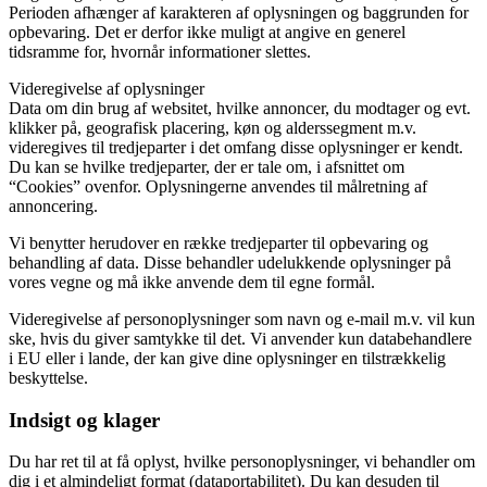
Perioden afhænger af karakteren af oplysningen og baggrunden for
opbevaring. Det er derfor ikke muligt at angive en generel
tidsramme for, hvornår informationer slettes.
Videregivelse af oplysninger
Data om din brug af websitet, hvilke annoncer, du modtager og evt.
klikker på, geografisk placering, køn og alderssegment m.v.
videregives til tredjeparter i det omfang disse oplysninger er kendt.
Du kan se hvilke tredjeparter, der er tale om, i afsnittet om
“Cookies” ovenfor. Oplysningerne anvendes til målretning af
annoncering.
Vi benytter herudover en række tredjeparter til opbevaring og
behandling af data. Disse behandler udelukkende oplysninger på
vores vegne og må ikke anvende dem til egne formål.
Videregivelse af personoplysninger som navn og e-mail m.v. vil kun
ske, hvis du giver samtykke til det. Vi anvender kun databehandlere
i EU eller i lande, der kan give dine oplysninger en tilstrækkelig
beskyttelse.
Indsigt og klager
Du har ret til at få oplyst, hvilke personoplysninger, vi behandler om
dig i et almindeligt format (dataportabilitet). Du kan desuden til