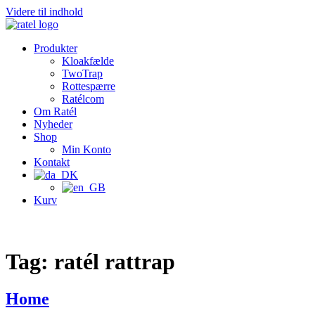
Videre til indhold
Produkter
Kloakfælde
TwoTrap
Rottespærre
Ratélcom
Om Ratél
Nyheder
Shop
Min Konto
Kontakt
Kurv
Tag:
ratél rattrap
Home