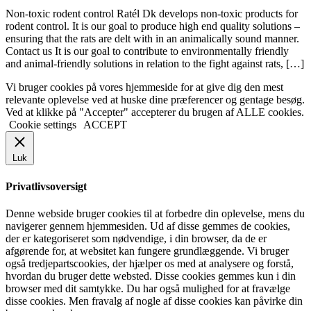
Non-toxic rodent control Ratél Dk develops non-toxic products for
rodent control. It is our goal to produce high end quality solutions –
ensuring that the rats are delt with in an animalically sound manner.
Contact us It is our goal to contribute to environmentally friendly
and animal-friendly solutions in relation to the fight against rats, […]
Vi bruger cookies på vores hjemmeside for at give dig den mest
relevante oplevelse ved at huske dine præferencer og gentage besøg.
Ved at klikke på "Accepter" accepterer du brugen af ​​ALLE cookies.
Cookie settings
ACCEPT
Luk
Privatlivsoversigt
Denne webside bruger cookies til at forbedre din oplevelse, mens du
navigerer gennem hjemmesiden. Ud af disse gemmes de cookies,
der er kategoriseret som nødvendige, i din browser, da de er
afgørende for, at websitet kan fungere grundlæggende. Vi bruger
også tredjepartscookies, der hjælper os med at analysere og forstå,
hvordan du bruger dette websted. Disse cookies gemmes kun i din
browser med dit samtykke. Du har også mulighed for at fravælge
disse cookies. Men fravalg af nogle af disse cookies kan påvirke din