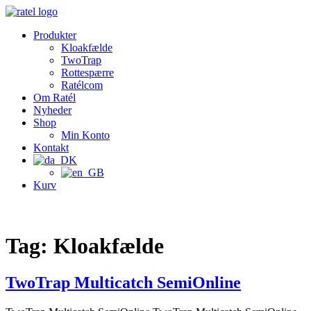
Videre
til
Produkter
indhold
Kloakfælde
TwoTrap
Rottespærre
Ratélcom
Om Ratél
Nyheder
Shop
Min Konto
Kontakt
Kurv
Tag:
Kloakfælde
TwoTrap Multicatch SemiOnline