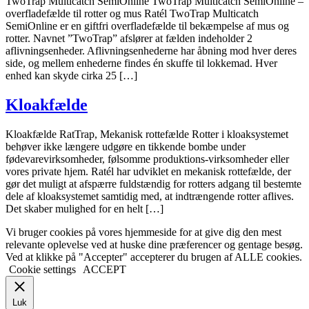
TwoTrap Multicatch SemiOnline TwoTrap Multicatch SemiOnline –
overfladefælde til rotter og mus Ratél TwoTrap Multicatch
SemiOnline er en giftfri overfladefælde til bekæmpelse af mus og
rotter. Navnet ”TwoTrap” afslører at fælden indeholder 2
aflivningsenheder. Aflivningsenhederne har åbning mod hver deres
side, og mellem enhederne findes én skuffe til lokkemad. Hver
enhed kan skyde cirka 25 […]
Kloakfælde
Kloakfælde RatTrap, Mekanisk rottefælde Rotter i kloaksystemet
behøver ikke længere udgøre en tikkende bombe under
fødevarevirksomheder, følsomme produktions-virksomheder eller
vores private hjem. Ratél har udviklet en mekanisk rottefælde, der
gør det muligt at afspærre fuldstændig for rotters adgang til bestemte
dele af kloaksystemet samtidig med, at indtrængende rotter aflives.
Det skaber mulighed for en helt […]
Vi bruger cookies på vores hjemmeside for at give dig den mest
relevante oplevelse ved at huske dine præferencer og gentage besøg.
Ved at klikke på "Accepter" accepterer du brugen af ​​ALLE cookies.
Cookie settings
ACCEPT
Luk