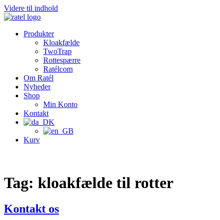
Videre til indhold
Produkter
Kloakfælde
TwoTrap
Rottespærre
Ratélcom
Om Ratél
Nyheder
Shop
Min Konto
Kontakt
Kurv
Tag:
kloakfælde til rotter
Kontakt os