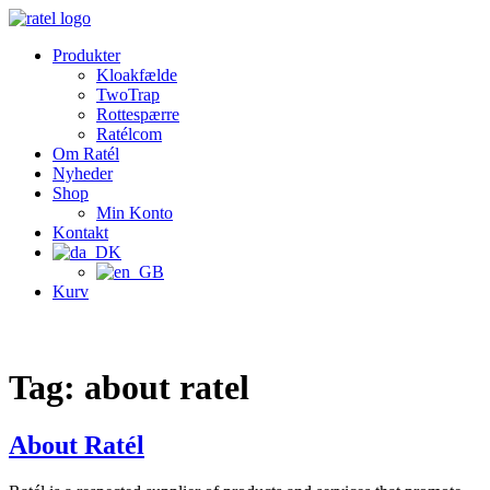
Videre
til
Produkter
indhold
Kloakfælde
TwoTrap
Rottespærre
Ratélcom
Om Ratél
Nyheder
Shop
Min Konto
Kontakt
Kurv
Tag:
about ratel
About Ratél