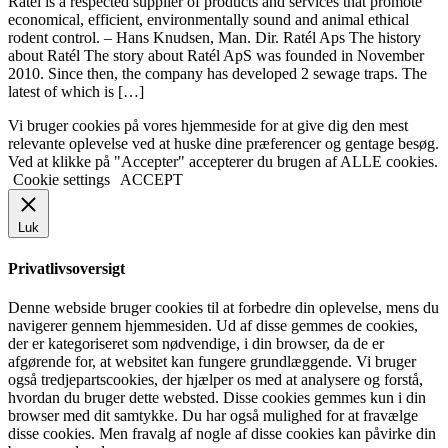
Ratél is a respected supplier of products and services that promote
economical, efficient, environmentally sound and animal ethical
rodent control. – Hans Knudsen, Man. Dir. Ratél Aps The history
about Ratél The story about Ratél ApS was founded in November
2010. Since then, the company has developed 2 sewage traps. The
latest of which is […]
Vi bruger cookies på vores hjemmeside for at give dig den mest
relevante oplevelse ved at huske dine præferencer og gentage besøg.
Ved at klikke på "Accepter" accepterer du brugen af ​​ALLE cookies.
Cookie settings
ACCEPT
Luk
Privatlivsoversigt
Denne webside bruger cookies til at forbedre din oplevelse, mens du
navigerer gennem hjemmesiden. Ud af disse gemmes de cookies,
der er kategoriseret som nødvendige, i din browser, da de er
afgørende for, at websitet kan fungere grundlæggende. Vi bruger
også tredjepartscookies, der hjælper os med at analysere og forstå,
hvordan du bruger dette websted. Disse cookies gemmes kun i din
browser med dit samtykke. Du har også mulighed for at fravælge
disse cookies. Men fravalg af nogle af disse cookies kan påvirke din